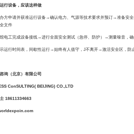
运行设备，应该这样做
办方申请并获准运行设备
→
确认电力、气源等技术要求并预订
→
准备安全
全文件
馆电工完成设备接线
→
进行全面安全测试（急停、防护）
→
测量噪音，确
示运行时间表，间歇性运行
→
始终有人值守，J不离开
→
激活安全区，防
咨询（北京）有限公司
ESS Co
nSULTING( BEIJING) CO.,LTD
士
18611334663
orldexpoin.com